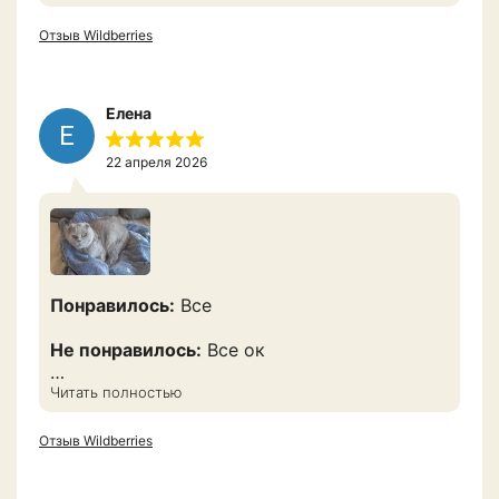
Отзыв Wildberries
Елена
Е
22 апреля 2026
Понравилось:
Все
Не понравилось:
Все ок
Как всегда на высоте и по хорошей цене.
Читать полностью
Котик кушает с удовольствием! Благодарю!
Отзыв Wildberries